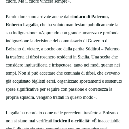
cuore. Ma il cuore vincerà sempre».
Parole dure sono arrivate anche dal
sindaco di Palermo,
Roberto Lagalla
, che ha voluto manifestare pubblicamente la
sua indignazione: «Apprendo con grande amarezza e profonda
indignazione la decisione del commissario di Governo di
Bolzano di vietare, a poche ore dalla partita Südtirol – Palermo,
la trasferta ai tifosi rosanero residenti in Sicilia. Una scelta che
considero ingiustificata e irrispettosa, tanto nei modi quanto nei
tempi. Non si può accettare che centinaia di tifosi, che avevano
già acquistato biglietti aerei, organizzato spostamenti e sostenuto
spese significative per seguire con passione e correttezza la
propria squadra, vengano trattati in questo modo».
Lagalla ha ricordato come nelle precedenti trasferte a Bolzano
non si siano mai verificati
incidenti o criticità
: «È inaccettabile
che il divieto sia stato comunicato con un preavviso così