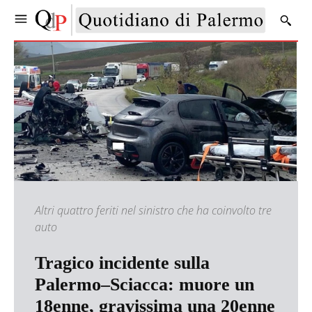
Altri quattro feriti nel sinistro che ha coinvolto tre
auto
Tragico incidente sulla
Palermo–Sciacca: muore un
18enne, gravissima una 20enne