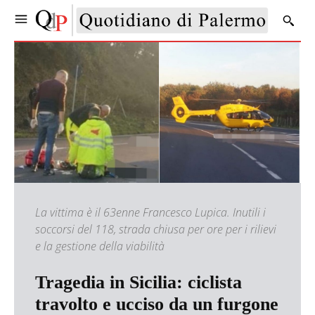
La vittima è il 63enne Francesco Lupica. Inutili i
soccorsi del 118, strada chiusa per ore per i rilievi
e la gestione della viabilità
Tragedia in Sicilia: ciclista
travolto e ucciso da un furgone