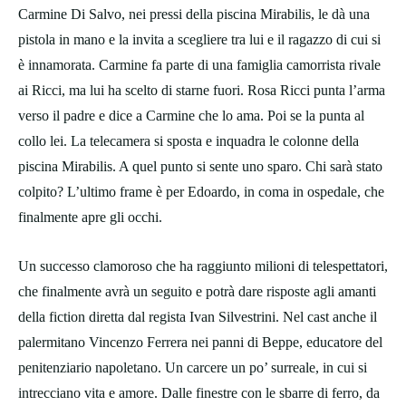
Carmine Di Salvo, nei pressi della piscina Mirabilis, le dà una
pistola in mano e la invita a scegliere tra lui e il ragazzo di cui si
è innamorata. Carmine fa parte di una famiglia camorrista rivale
ai Ricci, ma lui ha scelto di starne fuori. Rosa Ricci punta l’arma
verso il padre e dice a Carmine che lo ama. Poi se la punta al
collo lei. La telecamera si sposta e inquadra le colonne della
piscina Mirabilis. A quel punto si sente uno sparo. Chi sarà stato
colpito? L’ultimo frame è per Edoardo, in coma in ospedale, che
finalmente apre gli occhi.
Un successo clamoroso che ha raggiunto milioni di telespettatori,
che finalmente avrà un seguito e potrà dare risposte agli amanti
della fiction diretta dal regista Ivan Silvestrini. Nel cast anche il
palermitano Vincenzo Ferrera nei panni di Beppe, educatore del
penitenziario napoletano. Un carcere un po’ surreale, in cui si
intrecciano vita e amore. Dalle finestre con le sbarre di ferro, da