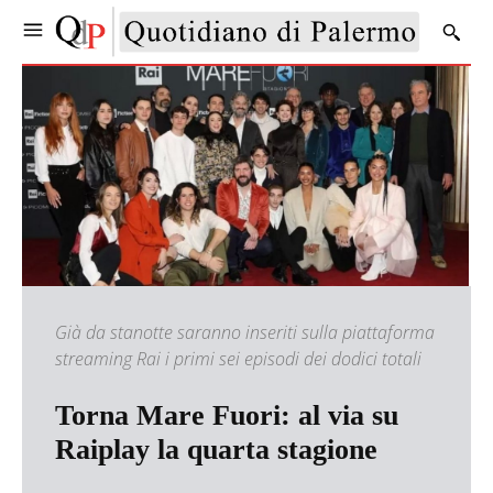
Già da stanotte saranno inseriti sulla piattaforma
streaming Rai i primi sei episodi dei dodici totali
Torna Mare Fuori: al via su
Raiplay la quarta stagione