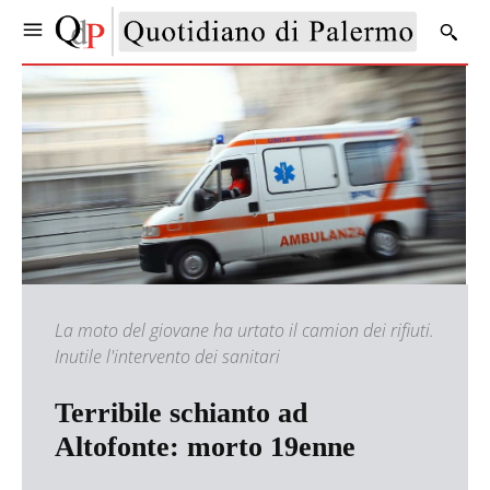
La moto del giovane ha urtato il camion dei rifiuti.
Inutile l'intervento dei sanitari
Terribile schianto ad
Altofonte: morto 19enne