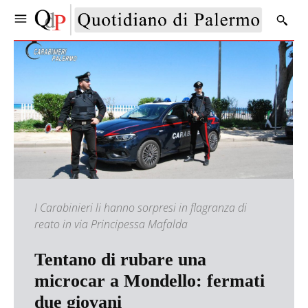
I Carabinieri li hanno sorpresi in flagranza di
reato in via Principessa Mafalda
Tentano di rubare una
microcar a Mondello: fermati
due giovani