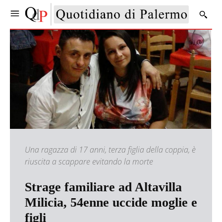
Una ragazza di 17 anni, terza figlia della coppia, è
riuscita a scappare evitando la morte
Strage familiare ad Altavilla
Milicia, 54enne uccide moglie e
figli