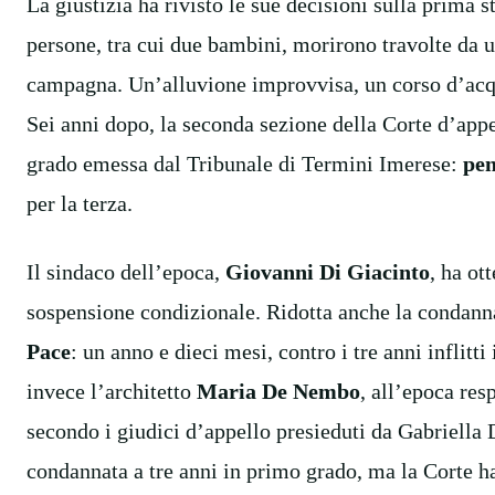
La giustizia ha rivisto le sue decisioni sulla prima
persone, tra cui due bambini, morirono travolte da un
campagna. Un’alluvione improvvisa, un corso d’acqua
Sei anni dopo, la seconda sezione della Corte d’app
grado emessa dal Tribunale di Termini Imerese:
pen
per la terza.
Il sindaco dell’epoca,
Giovanni Di Giacinto
, ha ot
sospensione condizionale. Ridotta anche la condanna 
Pace
: un anno e dieci mesi, contro i tre anni inflit
invece l’architetto
Maria De Nembo
, all’epoca res
secondo i giudici d’appello presieduti da Gabriella D
condannata a tre anni in primo grado, ma la Corte h