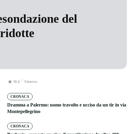
 esondazione del
 ridotte
C
19.3
Palermo
CRONACA
Dramma a Palermo: uomo travolto e ucciso da un tir in via
Montepellegrino
CRONACA