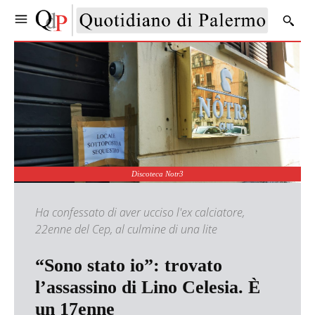
Discoteca Notr3
Ha confessato di aver ucciso l'ex calciatore,
22enne del Cep, al culmine di una lite
“Sono stato io”: trovato
l’assassino di Lino Celesia. È
un 17enne