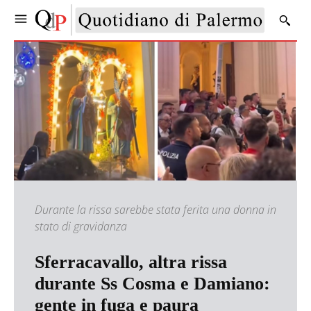
Durante la rissa sarebbe stata ferita una donna in
stato di gravidanza
Sferracavallo, altra rissa
durante Ss Cosma e Damiano:
gente in fuga e paura