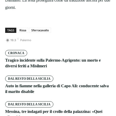
Damiano. La festa proseguirà come da tradizione ancora per due
giorni.
TAGS
Rissa
Sferracavallo
C
19.3
Palermo
CRONACA
Tragico incidente sulla Palermo-Agrigento: un morto e
diversi feriti a Misilmeri
DAL RESTO DELLA SICILIA
Auto in fiamme nella galleria di Capo Alì: conducente salva
il marito disabile
DAL RESTO DELLA SICILIA
Messina, tre indagati per il crollo della palazzina: «Quei