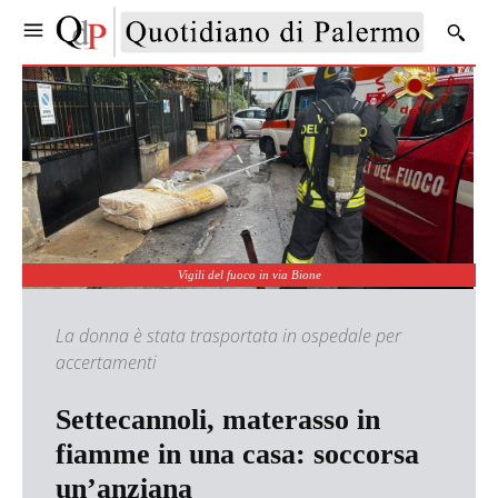
Vigili del fuoco in via Bione
La donna è stata trasportata in ospedale per
accertamenti
Settecannoli, materasso in
fiamme in una casa: soccorsa
un’anziana