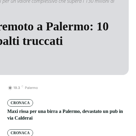
i per un valore complessivo che supera i 130 milioni di
rremoto a Palermo: 10
alti truccati
C
19.3
Palermo
CRONACA
Maxi rissa per una birra a Palermo, devastato un pub in
via Calderai
CRONACA