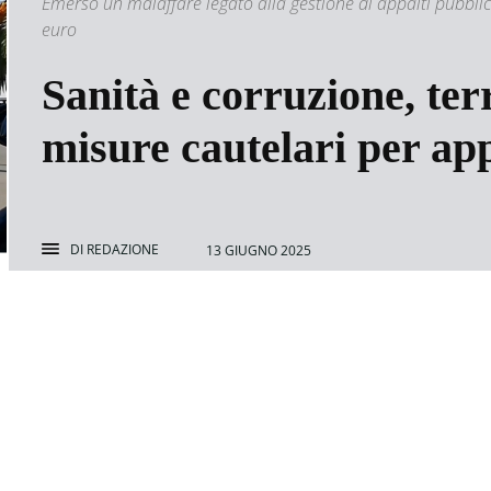
Emerso un malaffare legato alla gestione di appalti pubblic
euro
Sanità e corruzione, te
misure cautelari per app
DI
REDAZIONE
13 GIUGNO 2025