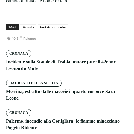
cambio di rotta che non c’è stato.
TAGS
Movida
tentato omicidio
C
19.3
Palermo
CRONACA
Incidente sulla Statale di Trabia, muore pure il 42enne
Leonardo Mulè
DAL RESTO DELLA SICILIA
Messina, estratto dalle macerie il quarto corpo: è Sara
Leone
CRONACA
Palermo, incendio alla Conigliera: le fiamme minacciano
Poggio Ridente