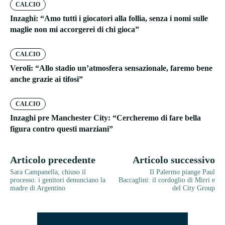
CALCIO
Inzaghi: “Amo tutti i giocatori alla follia, senza i nomi sulle
maglie non mi accorgerei di chi gioca”
CALCIO
Veroli: “Allo stadio un’atmosfera sensazionale, faremo bene
anche grazie ai tifosi”
CALCIO
Inzaghi pre Manchester City: “Cercheremo di fare bella
figura contro questi marziani”
Articolo precedente
Articolo successivo
Sara Campanella, chiuso il
Il Palermo piange Paul
processo: i genitori denunciano la
Baccaglini: il cordoglio di Mirri e
madre di Argentino
del City Group