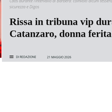
Caos durante l’intervallo al Barbera: coinvolti alcuni tesser
sicurezza e Digos
Rissa in tribuna vip du
Catanzaro, donna ferita
DI
REDAZIONE
21 MAGGIO 2026