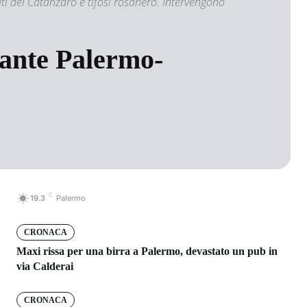
ati del Catanzaro e tifosi rosanero. Intervengono
rante Palermo-
C
19.3
Palermo
CRONACA
Maxi rissa per una birra a Palermo, devastato un pub in
via Calderai
CRONACA