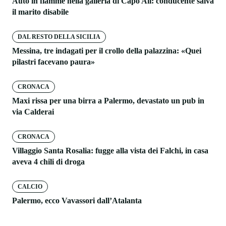
Auto in fiamme nella galleria di Capo Alì: conducente salva
il marito disabile
DAL RESTO DELLA SICILIA
Messina, tre indagati per il crollo della palazzina: «Quei
pilastri facevano paura»
CRONACA
Maxi rissa per una birra a Palermo, devastato un pub in
via Calderai
CRONACA
Villaggio Santa Rosalia: fugge alla vista dei Falchi, in casa
aveva 4 chili di droga
CALCIO
Palermo, ecco Vavassori dall’Atalanta