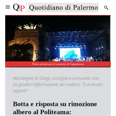
Palco pronto per il concerto di Capodanno
Mariangela Di Gangi, consigliera comunale, non
ha gradito l'affermazione del sindaco: "È un brutto
segnale"
Botta e risposta su rimozione
albero al Politeama: