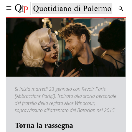
Si inizia martedì 23 gennaio con Revoir Paris
[Abbracciare Parigi]. Ispirato alla storia personale
del fratello della regista Alice Winocour,
sopravvissuto all'attentato del Bataclan nel 2015
Torna la rassegna