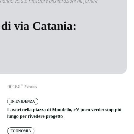
n hanno voluto rilasciare dichiarazioni né fornire
di via Catania:
C
19.3
Palermo
IN EVIDENZA
Lavori nella piazza di Mondello, c’è poco verde: stop più
lungo per rivedere progetto
ECONOMIA