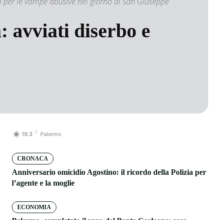
no per le vampe abusive nel giorno di San Giuseppe
 avviati diserbo e
C
19.3
Palermo
CRONACA
Anniversario omicidio Agostino: il ricordo della Polizia per
l’agente e la moglie
ECONOMIA