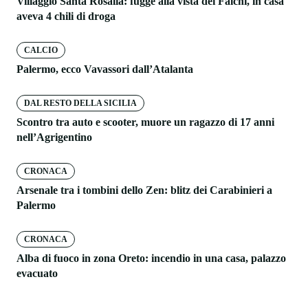
Villaggio Santa Rosalia: fugge alla vista dei Falchi, in casa
aveva 4 chili di droga
CALCIO
Palermo, ecco Vavassori dall’Atalanta
DAL RESTO DELLA SICILIA
Scontro tra auto e scooter, muore un ragazzo di 17 anni
nell’Agrigentino
CRONACA
Arsenale tra i tombini dello Zen: blitz dei Carabinieri a
Palermo
CRONACA
Alba di fuoco in zona Oreto: incendio in una casa, palazzo
evacuato