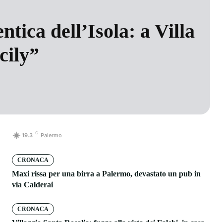
tica dell’Isola: a Villa
cily”
C
19.3
Palermo
CRONACA
Maxi rissa per una birra a Palermo, devastato un pub in
via Calderai
CRONACA