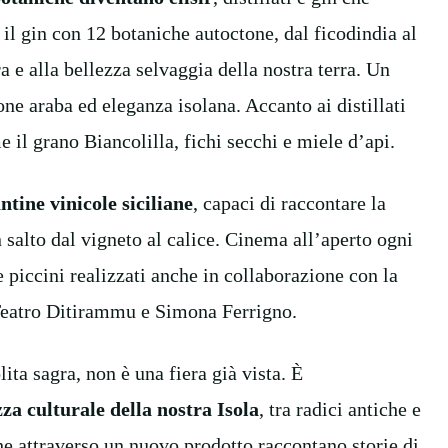
il gin con 12 botaniche autoctone, dal ficodindia al
 e alla bellezza selvaggia della nostra terra. Un
ne araba ed eleganza isolana. Accanto ai distillati
e il grano Biancolilla, fichi secchi e miele d’api.
ntine vinicole siciliane
, capaci di raccontare la
n salto dal vigneto al calice. Cinema all’aperto ogni
e piccini realizzati anche in collaborazione con la
 Teatro Ditirammu e Simona Ferrigno.
lita sagra, non è una fiera già vista. È
za culturale della nostra Isola
, tra radici antiche e
he attraverso un nuovo prodotto raccontano storie di