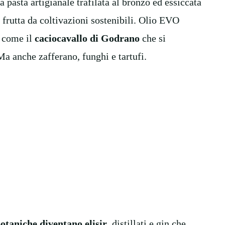
a pasta artigianale trafilata al bronzo ed essiccata
rutta da coltivazioni sostenibili. Olio EVO
, come il
caciocavallo di Godrano
che si
 Ma anche zafferano, funghi e tartufi.
otaniche diventano elisir
, distillati e gin che