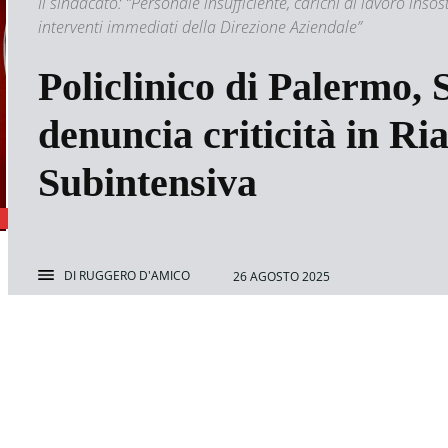
Il sindacato: “Personale insufficiente, carichi di lavoro insos
interventi immediati della Direzione Aziendale”
Policlinico di Palermo, 
denuncia criticità in Ri
Subintensiva
DI
RUGGERO D'AMICO
26 AGOSTO 2025