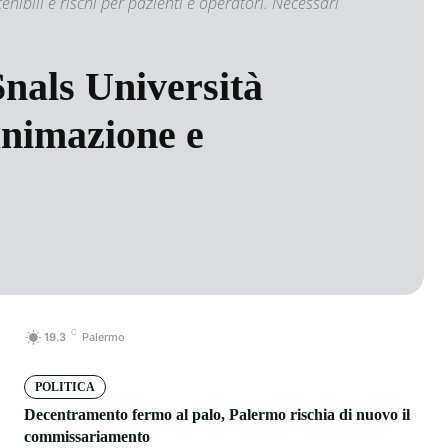
tenibili e rischi per pazienti e operatori. Necessari
Snals Università
animazione e
C
19.3
Palermo
POLITICA
Decentramento fermo al palo, Palermo rischia di nuovo il
commissariamento