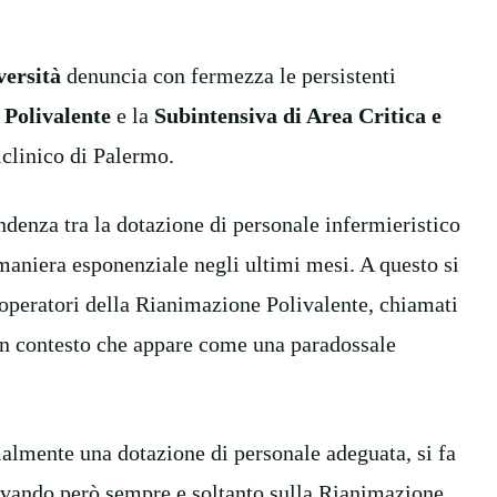
ersità
denuncia con fermezza le persistenti
Polivalente
e la
Subintensiva di Area Critica e
clinico di Palermo.
denza tra la dotazione di personale infermieristico
n maniera esponenziale negli ultimi mesi. A questo si
i operatori della Rianimazione Polivalente, chiamati
 un contesto che appare come una paradossale
almente una dotazione di personale adeguata, si fa
ravando però sempre e soltanto sulla Rianimazione