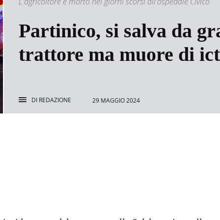
L'agricoltore è morto nei giorni scorsi all'ospedale Civico
Partinico, si salva da gr
trattore ma muore di ic
DI
REDAZIONE
29 MAGGIO 2024