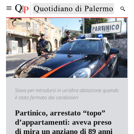
Stava per introdursi in un'altra abitazione quando
è stato fermato dai carabinieri
Partinico, arrestato “topo”
d’appartamenti: aveva preso
di mira un anziano di 89 anni