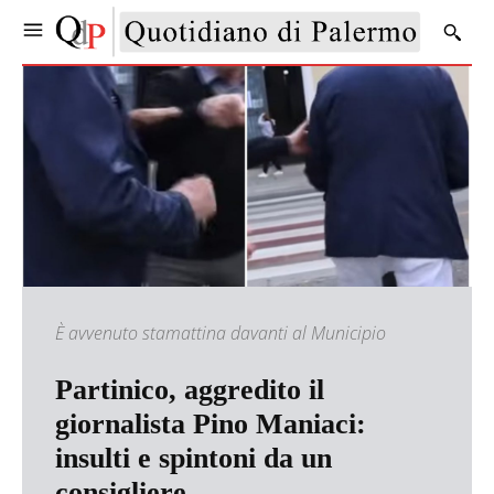
È avvenuto stamattina davanti al Municipio
Partinico, aggredito il
giornalista Pino Maniaci:
insulti e spintoni da un
consigliere