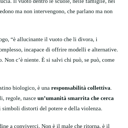
ducia. Il vuoto dentro le scuole, nelle famiglie, nei
he vedono ma non intervengono, che parlano ma non
o, “è allucinante il vuoto che li divora, i
omplesso, incapace di offrire modelli e alternative.
o. Non c’è niente. È si salvi chi può, se può, come
stino biologico, è una
responsabilità collettiva
.
li, regole, nasce
un’umanità smarrita che cerca
i simboli distorti del potere e della violenza.
ine a conviverci. Non è il male che ritorna, è il