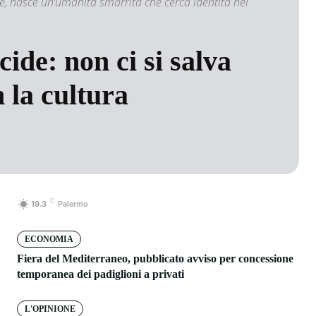
le, nasce un’umanità smarrita che cerca identità nei
ide: non ci si salva
n la cultura
C
19.3
Palermo
ECONOMIA
Fiera del Mediterraneo, pubblicato avviso per concessione
temporanea dei padiglioni a privati
L'OPINIONE