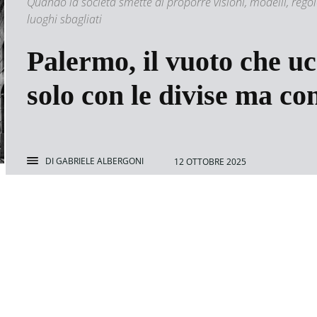
Quando la società smette di proporre visioni, modelli, rego
luoghi sbagliati
Palermo, il vuoto che ucc
solo con le divise ma co
DI
GABRIELE ALBERGONI
12 OTTOBRE 2025