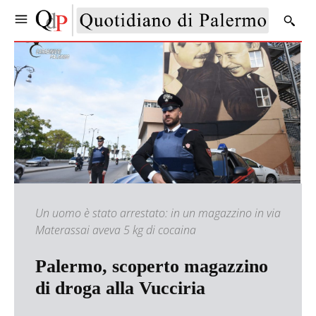
Un uomo è stato arrestato: in un magazzino in via
Materassai aveva 5 kg di cocaina
Palermo, scoperto magazzino
di droga alla Vucciria