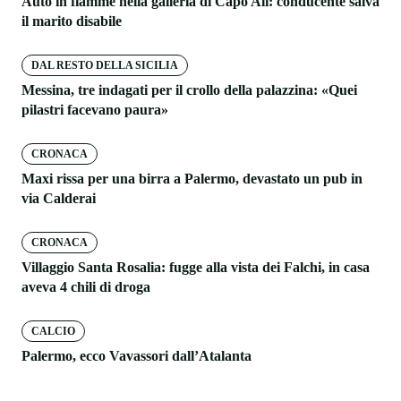
Auto in fiamme nella galleria di Capo Alì: conducente salva
il marito disabile
DAL RESTO DELLA SICILIA
Messina, tre indagati per il crollo della palazzina: «Quei
pilastri facevano paura»
CRONACA
Maxi rissa per una birra a Palermo, devastato un pub in
via Calderai
CRONACA
Villaggio Santa Rosalia: fugge alla vista dei Falchi, in casa
aveva 4 chili di droga
CALCIO
Palermo, ecco Vavassori dall’Atalanta