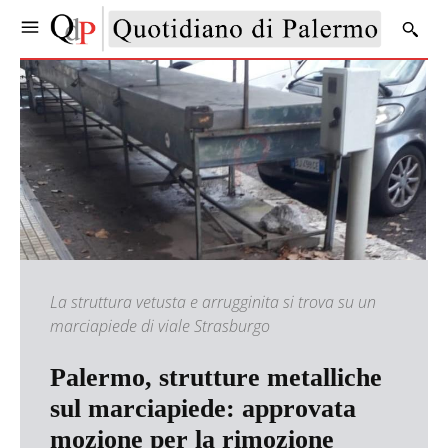
La struttura vetusta e arrugginita si trova su un
marciapiede di viale Strasburgo
Palermo, strutture metalliche
sul marciapiede: approvata
mozione per la rimozione