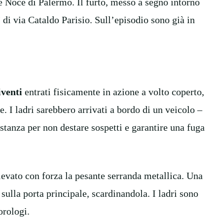
re Noce di Palermo. Il furto, messo a segno intorno
”
di via Cataldo Parisio. Sull’episodio sono già in
venti
entrati fisicamente in azione a volto coperto,
 I ladri sarebbero arrivati a bordo di un veicolo –
tanza per non destare sospetti e garantire una fuga
levato con forza la pesante serranda metallica. Una
 sulla porta principale, scardinandola. I ladri sono
orologi.