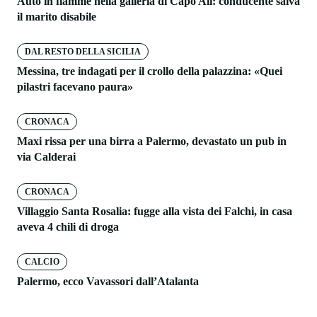
Auto in fiamme nella galleria di Capo Alì: conducente salva
il marito disabile
DAL RESTO DELLA SICILIA
Messina, tre indagati per il crollo della palazzina: «Quei
pilastri facevano paura»
CRONACA
Maxi rissa per una birra a Palermo, devastato un pub in
via Calderai
CRONACA
Villaggio Santa Rosalia: fugge alla vista dei Falchi, in casa
aveva 4 chili di droga
CALCIO
Palermo, ecco Vavassori dall’Atalanta