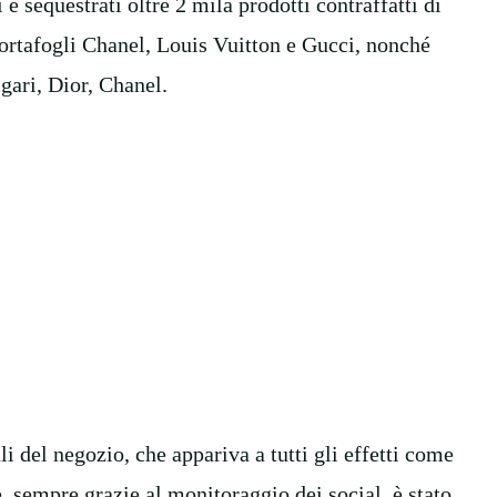
 e sequestrati oltre 2 mila prodotti contraffatti di
 portafogli Chanel, Louis Vuitton e Gucci, nonché
ari, Dior, Chanel.
ali del negozio, che appariva a tutti gli effetti come
, sempre grazie al monitoraggio dei social, è stato