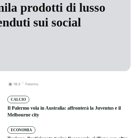
ila prodotti di lusso
enduti sui social
C
19.3
Palermo
CALCIO
Il Palermo vola in Australia: affronterà la Juventus e il
Melbourne city
ECONOMIA