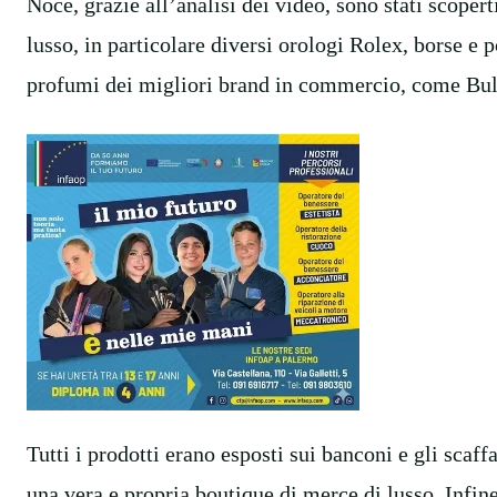
Noce, grazie all’analisi dei video, sono stati scoperti
lusso, in particolare diversi orologi Rolex, borse e
profumi dei migliori brand in commercio, come Bulg
Tutti i prodotti erano esposti sui banconi e gli scaff
una vera e propria boutique di merce di lusso. Infine