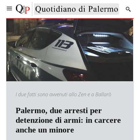
I due fatti sono avvenuti allo Zen e a Ballarò
Palermo, due arresti per
detenzione di armi: in carcere
anche un minore