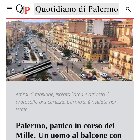
Attimi di tensione, isolata l’area e attivato il
protocollo di sicurezza. L’arma si è rivelata non
letale
Palermo, panico in corso dei
Mille. Un uomo al balcone con