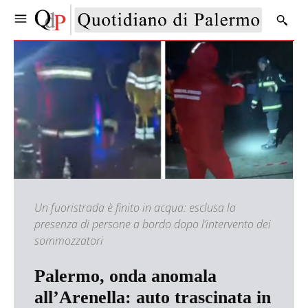
Un fuoristrada è finito in acqua: esclusa la
presenza di persone a bordo dopo l’intervento dei
sommozzatori
Palermo, onda anomala
all’Arenella: auto trascinata in