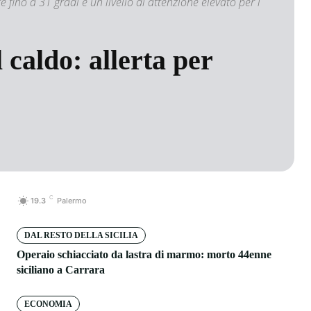
fino a 31 gradi e un livello di attenzione elevato per i
caldo: allerta per
C
19.3
Palermo
DAL RESTO DELLA SICILIA
Operaio schiacciato da lastra di marmo: morto 44enne
siciliano a Carrara
ECONOMIA