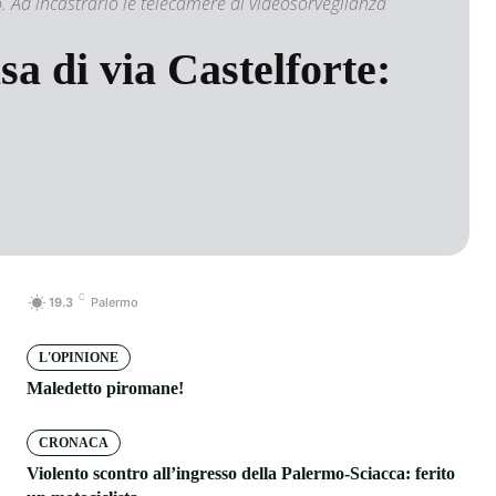
o. Ad incastrarlo le telecamere di videosorveglianza
sa di via Castelforte:
C
19.3
Palermo
L'OPINIONE
Maledetto piromane!
CRONACA
Violento scontro all’ingresso della Palermo-Sciacca: ferito