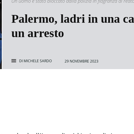
Un uomo è stato bloccato dalla polizia in flagranza di reat
Palermo, ladri in una ca
un arresto
DI
MICHELE SARDO
29 NOVEMBRE 2023