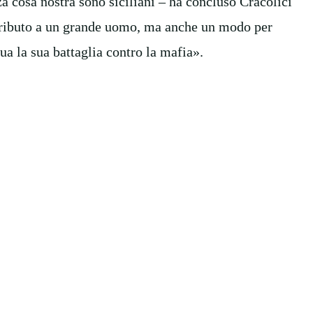
 cosa nostra sono siciliani – ha concluso Cracolici
un tributo a un grande uomo, ma anche un modo per
ua la sua battaglia contro la mafia».