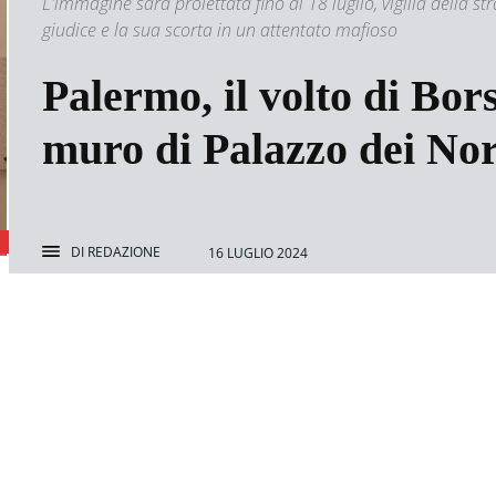
L'immagine sarà proiettata fino al 18 luglio, vigilia della str
giudice e la sua scorta in un attentato mafioso
Palermo, il volto di Bors
muro di Palazzo dei N
DI
REDAZIONE
16 LUGLIO 2024