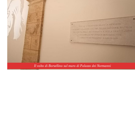
Il volto di Borsellino sul muro di Palazzo dei Normanni