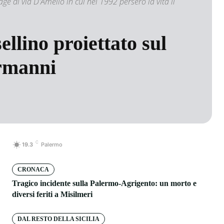
age di via D'Amelio in cui nel 1992 persero la vita il
ellino proiettato sul
ormanni
C
19.3
Palermo
CRONACA
Tragico incidente sulla Palermo-Agrigento: un morto e
diversi feriti a Misilmeri
DAL RESTO DELLA SICILIA