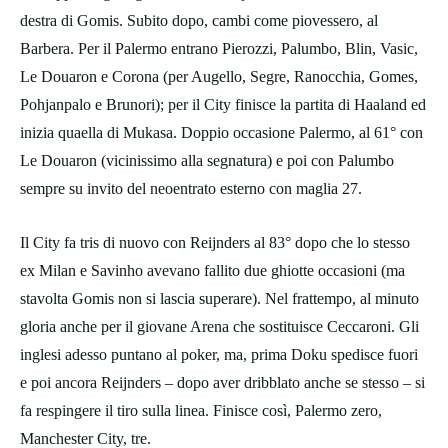
destra di Gomis. Subito dopo, cambi come piovessero, al
Barbera. Per il Palermo entrano Pierozzi, Palumbo, Blin, Vasic,
Le Douaron e Corona (per Augello, Segre, Ranocchia, Gomes,
Pohjanpalo e Brunori); per il City finisce la partita di Haaland ed
inizia quaella di Mukasa. Doppio occasione Palermo, al 61° con
Le Douaron (vicinissimo alla segnatura) e poi con Palumbo
sempre su invito del neoentrato esterno con maglia 27.
Il City fa tris di nuovo con Reijnders al 83° dopo che lo stesso
ex Milan e Savinho avevano fallito due ghiotte occasioni (ma
stavolta Gomis non si lascia superare). Nel frattempo, al minuto
gloria anche per il giovane Arena che sostituisce Ceccaroni. Gli
inglesi adesso puntano al poker, ma, prima Doku spedisce fuori
e poi ancora Reijnders – dopo aver dribblato anche se stesso – si
fa respingere il tiro sulla linea. Finisce così, Palermo zero,
Manchester City, tre.