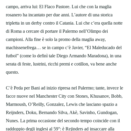
campo, arriva lui: El Flaco Pastore. Lui che con la maglia
rosanero ha incantato per due anni. L’autore di una storica
tripletta in un derby contro il Catania. Lui che c’era quella notte
di Roma a cercare di portare il Palermo nell’Olimpo dei
campioni. Alla fine è solo la promo della maglia away,
machissenefrega… se in campo c’è Javier, “El Maleducado del
futbol” (come lo definì tale Diego Armando Maradona), in una
serata di feste, lustrini, ricchi premi e cotillon, va bene anche
questo.
C’è Peda per Bani ad inizio ripresa nel Palermo; tante, invece le
facce nuove nel Manchester City con Stones, Khusanov, Bobb,
Marmoush, O’Reilly, Gonzalez, Lewis che lasciano spazio a
Reijnders, Doku, Bernando Silva, Akè, Savinho, Gundogan,
Nunes. La prima occasione del secondo tempo coincide con il
raddoppio degli inglesi al 59°: è Rejinders ad insaccare alla