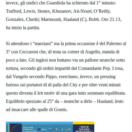
invece, gli undici che Guardiola ha schierato dal 1° minuto:
Trafford, Lewis, Stones, Khusanov, Ait-Nouri; O’Reilly,
Gonzalez, Cherki; Marmoush, Haaland (C), Bobb. Ore 21.13,
ha inizio la partita.
Si attendono i “marziani” ma la prima occasione è del Palermo al
3° con Ceccaroni che, di testa su corner di Augello, manda di
poco a lato. Gli inglesi non buttano via un pallone neanche sotto
tortura, secondo gli ordini impartiti dal Comandante Pep. I rosa,
dal Vangelo secondo Pippo, esercitano, invece, un pressing
furioso sui portatori di di palla del City e per oltre venti minuti
questo diventa il leit motiv di una gara tutto sommato equilibrata.
Equilibrio spezzato al 25° da – neanche a dirlo – Haaland, lesto
ad insaccare alle spalle di Gomis.