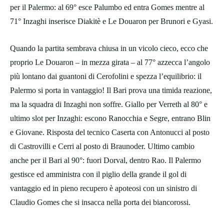
per il Palermo: al 69° esce Palumbo ed entra Gomes mentre al
71° Inzaghi inserisce Diakitè e Le Douaron per Brunori e Gyasi.
Quando la partita sembrava chiusa in un vicolo cieco, ecco che
proprio Le Douaron – in mezza girata – al 77° azzecca l’angolo
più lontano dai guantoni di Cerofolini e spezza l’equilibrio: il
Palermo si porta in vantaggio! Il Bari prova una timida reazione,
ma la squadra di Inzaghi non soffre. Giallo per Verreth al 80° e
ultimo slot per Inzaghi: escono Ranocchia e Segre, entrano Blin
e Giovane. Risposta del tecnico Caserta con Antonucci al posto
di Castrovilli e Cerri al posto di Braunoder. Ultimo cambio
anche per il Bari al 90°: fuori Dorval, dentro Rao. Il Palermo
gestisce ed amministra con il piglio della grande il gol di
vantaggio ed in pieno recupero è apoteosi con un sinistro di
Claudio Gomes che si insacca nella porta dei biancorossi.