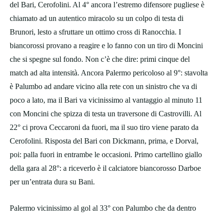
del Bari, Cerofolini. Al 4° ancora l’estremo difensore pugliese è
chiamato ad un autentico miracolo su un colpo di testa di
Brunori, lesto a sfruttare un ottimo cross di Ranocchia. I
biancorossi provano a reagire e lo fanno con un tiro di Moncini
che si spegne sul fondo. Non c’è che dire: primi cinque del
match ad alta intensità. Ancora Palermo pericoloso al 9°: stavolta
è Palumbo ad andare vicino alla rete con un sinistro che va di
poco a lato, ma il Bari va vicinissimo al vantaggio al minuto 11
con Moncini che spizza di testa un traversone di Castrovilli. Al
22° ci prova Ceccaroni da fuori, ma il suo tiro viene parato da
Cerofolini. Risposta del Bari con Dickmann, prima, e Dorval,
poi: palla fuori in entrambe le occasioni. Primo cartellino giallo
della gara al 28°: a riceverlo è il calciatore biancorosso Darboe
per un’entrata dura su Bani.
Palermo vicinissimo al gol al 33° con Palumbo che da dentro