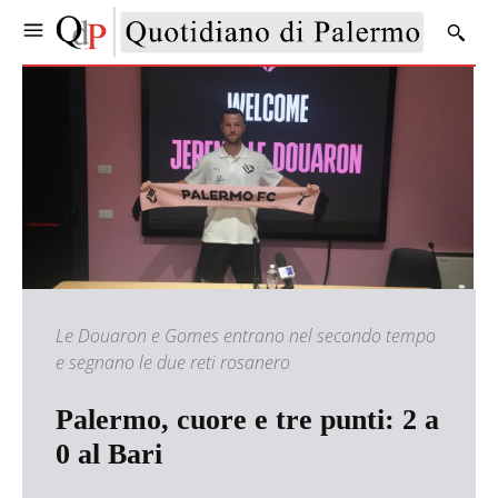
Le Douaron e Gomes entrano nel secondo tempo
e segnano le due reti rosanero
Palermo, cuore e tre punti: 2 a
0 al Bari