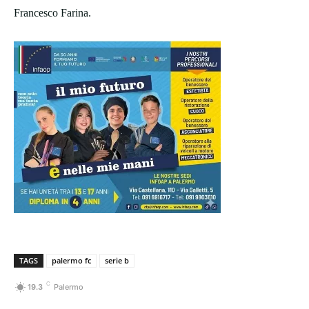
Francesco Farina.
TAGS
palermo fc
serie b
C
19.3
Palermo