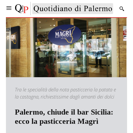
Tra le specialità della nota pasticceria la patata e
la castagna, richiestissime dagli amanti dei dolci
Palermo, chiude il bar Sicilia:
ecco la pasticceria Magrì