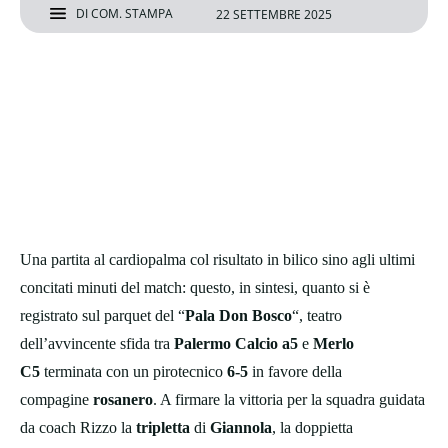
DI
COM. STAMPA
22 SETTEMBRE 2025
Una partita al cardiopalma col risultato in bilico sino agli ultimi
concitati minuti del match: questo, in sintesi, quanto si è
registrato sul parquet del “
Pala Don Bosco
“, teatro
dell’avvincente sfida tra
Palermo Calcio a5
e
Merlo
C5
terminata con un pirotecnico
6-5
in favore della
compagine
rosanero
. A firmare la vittoria per la squadra guidata
da coach Rizzo la
tripletta
di
Giannola
, la doppietta