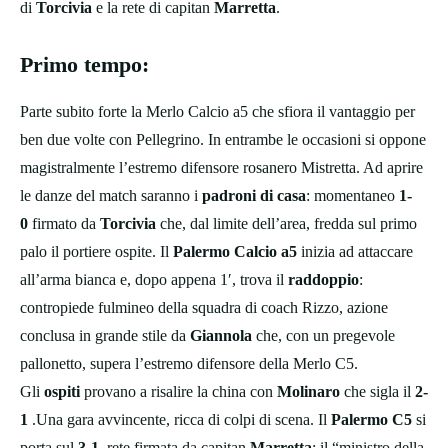
di
Torcivia
e la rete di capitan
Marretta
.
Primo tempo:
Parte subito forte la Merlo Calcio a5 che sfiora il vantaggio per
ben due volte con Pellegrino. In entrambe le occasioni si oppone
magistralmente l’estremo difensore rosanero Mistretta. Ad aprire
le danze del match saranno i
padroni di casa
: momentaneo
1-
0
firmato da
Torcivia
che, dal limite dell’area, fredda sul primo
palo il portiere ospite. Il
Palermo Calcio a5
inizia ad attaccare
all’arma bianca e, dopo appena 1′, trova il
raddoppio
:
contropiede fulmineo della squadra di coach Rizzo, azione
conclusa in grande stile da
Giannola
che, con un pregevole
pallonetto, supera l’estremo difensore della Merlo C5.
Gli
ospiti
provano a risalire la china con
Molinaro
che sigla il
2-
1
.Una gara avvincente, ricca di colpi di scena. Il
Palermo C5
si
porta sul
3-1
, rete firmata da capitan
Marretta
: il “ministro della