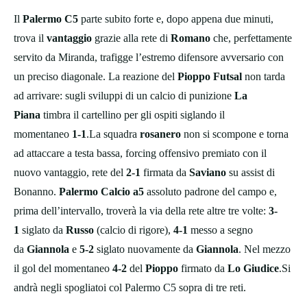
Il
Palermo C5
parte subito forte e, dopo appena due minuti,
trova il
vantaggio
grazie alla rete di
Romano
che, perfettamente
servito da Miranda, trafigge l’estremo difensore avversario con
un preciso diagonale. La reazione del
Pioppo Futsal
non tarda
ad arrivare: sugli sviluppi di un calcio di punizione
La
Piana
timbra il cartellino per gli ospiti siglando il
momentaneo
1-1
.La squadra
rosanero
non si scompone e torna
ad attaccare a testa bassa, forcing offensivo premiato con il
nuovo vantaggio, rete del
2-1
firmata da
Saviano
su assist di
Bonanno.
Palermo Calcio a5
assoluto padrone del campo e,
prima dell’intervallo, troverà la via della rete altre tre volte:
3-
1
siglato da
Russo
(calcio di rigore),
4-1
messo a segno
da
Giannola
e
5-2
siglato nuovamente da
Giannola
. Nel mezzo
il gol del momentaneo
4-2
del
Pioppo
firmato da
Lo Giudice
.Si
andrà negli spogliatoi col Palermo C5 sopra di tre reti.