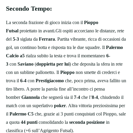
Secondo Tempo
:
La seconda frazione di gioco inizia con il
Pioppo
Futsal
proiettato in avanti.Gli ospiti accorciano le distanze, rete
del
5-3
siglata da
Ferrara
. Partita vibrante, ricca di occasioni da
gol, un continuo botta e risposta tra le due squadre. Il
Palermo
Calcio a5
rialza subito la testa e trova il momentaneo
6-
3
con
Saviano
(
doppietta per lui
) che deposita la sfera in rete
con un sublime pallonetto. Il
Pioppo
non smette di crederci e
trova il
6-4
con
Prestigiacomo
che, poco prima, aveva fallito un
tiro libero. A porre la parola fine all’incontro ci pensa
bomber
Giannola
che segnerà sia il
7-4
che l’
8-4
, chiudendo il
match con un superlativo
poker
. Altra vittoria preziosissima per
il
Palermo C5
che, grazie ai 3 punti conquistati col Pioppo, sale
a quota
44 punti
consolidando la
seconda posizione
in
classifica (+6 sull’Agrigento Futsal).