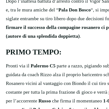
Dopo l’inattesa battuta d’arresto contro il Vigor Sa
e, tra le mura amiche del “
Pala Don Bosco
“, si im
siglate entrambe su tiro libero dopo due decisioni fo
firmare il successo della compagine rosanero c
(autore di una splendida doppietta)
.
PRIMO TEMPO:
Pronti via il
Palermo C5
parte a razzo, pigiando sub
guidata da coach Rizzo alza il proprio baricentro sc
Rosanero vicini al vantaggio con Biondo il cui tiro si
costante per tutta la prima frazione di gioco e verrà
per l’accorrente
Russo
che firma il momentaneo
1-