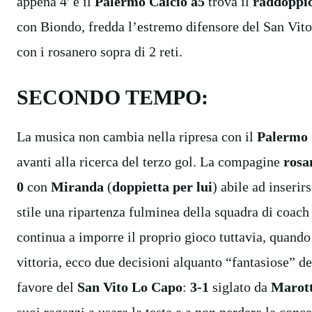
appena 4′ e il
Palermo Calcio a5
trova il
raddoppi
con Biondo, fredda l’estremo difensore del San Vito 
con i rosanero sopra di 2 reti.
SECONDO TEMPO:
La musica non cambia nella ripresa con il
Palermo
avanti alla ricerca del terzo gol. La compagine
rosa
0
con
Miranda
(
doppietta per lui
) abile ad inserir
stile una ripartenza fulminea della squadra di coach
continua a imporre il proprio gioco tuttavia, quando
vittoria, ecco due decisioni alquanto “fantasiose” de
favore del
San Vito Lo Capo
:
3-1
siglato da
Marot
suoi ragazzi a usare la testa e a non perdere la conc