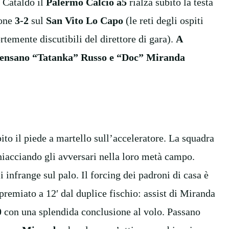
n Cataldo il
Palermo Calcio a5
rialza subito la testa
pone
3-2
sul
San Vito Lo Capo
(le reti degli ospiti
rtemente discutibili del direttore di gara).
A
i pensano “Tatanka” Russo e “Doc” Miranda
ito il piede a martello sull’acceleratore. La squadra
hiacciando gli avversari nella loro metà campo.
 infrange sul palo. Il forcing dei padroni di casa è
 premiato a 12′ dal duplice fischio: assist di Miranda
0
con una splendida conclusione al volo. Passano