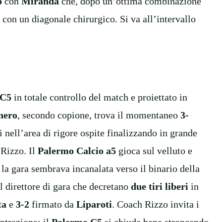
o
con
Miranda
che, dopo un’ottima combinazione
con un diagonale chirurgico. Si va all’intervallo
 C5
in totale controllo del match e proiettato in
nero
, secondo copione, trova il momentaneo
3-
si nell’area di rigore ospite finalizzando in grande
 Rizzo. Il
Palermo Calcio a5
gioca sul velluto e
 la gara sembrava incanalata verso il binario della
l direttore di gara che decretano
due tiri liberi
in
ta
e
3-2
firmato da
Liparoti
. Coach Rizzo invita i
entrazione: il
Palermo C5
si chiude bene stroncando