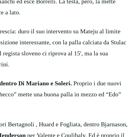
anchi ed esce Borrelli. La testa, però, la mette
e a lato.
rescia: duro il suo intervento su Mateju al limite
sizione interessante, con la palla calciata da Stulac
l regista sloveno ci riprova al 15′, ma la sua
ini.
dentro Di Mariano e Soleri.
Proprio i due nuovi
Checco” mette una buona palla in mezzo ed “Edo”
uori Bertagnoli , Huard e Fogliata, dentro Bjarnason,
 Henderson
per Valente e Coulibaly. Ed è proprio il