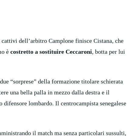
i cattivi dell’arbitro Camplone finisce Cistana, che
mo è
costretto a sostituire Ceccaroni
, botta per lui
e due “sorprese” della formazione titolare schierata
tere una bella palla in mezzo dalla destra e il
mo difensore lombardo. Il centrocampista senegalese
mministrando il match ma senza particolari sussulti,