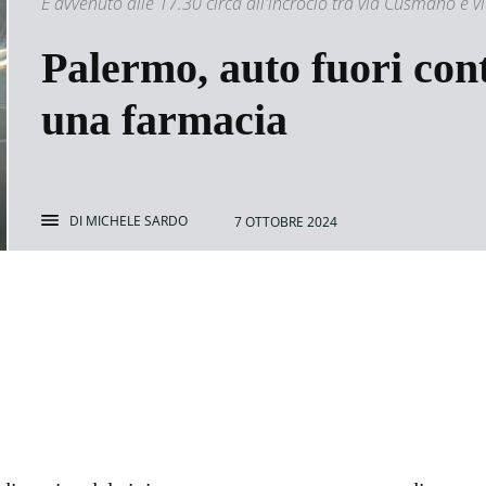
È avvenuto alle 17.30 circa all'incrocio tra via Cusmano e v
Palermo, auto fuori cont
una farmacia
DI
MICHELE SARDO
7 OTTOBRE 2024