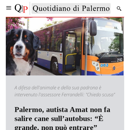
A difesa dell'animale e della sua padrona è
intervenuto l'assessore Ferrandelli: "Chiedo scusa"
Palermo, autista Amat non fa
salire cane sull’autobus: “È
grande, non può entrare”