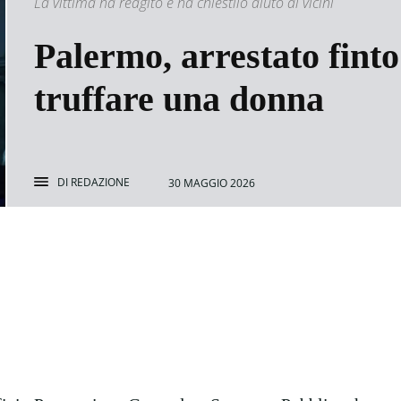
La vittima ha reagito e ha chiestilo aiuto ai vicini
Palermo, arrestato finto
truffare una donna
DI
REDAZIONE
30 MAGGIO 2026