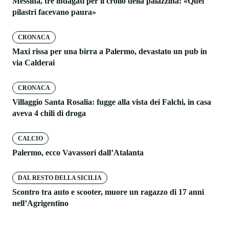
Messina, tre indagati per il crollo della palazzina: «Quei
pilastri facevano paura»
CRONACA
Maxi rissa per una birra a Palermo, devastato un pub in
via Calderai
CRONACA
Villaggio Santa Rosalia: fugge alla vista dei Falchi, in casa
aveva 4 chili di droga
CALCIO
Palermo, ecco Vavassori dall’Atalanta
DAL RESTO DELLA SICILIA
Scontro tra auto e scooter, muore un ragazzo di 17 anni
nell’Agrigentino