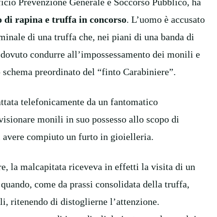
ficio Prevenzione Generale e Soccorso Pubblico, ha
o di rapina e truffa in concorso
. L’uomo è accusato
minale di una truffa che, nei piani di una banda di
e dovuto condurre all’impossessamento dei monili e
o schema preordinato del “finto Carabiniere”.
ntattata telefonicamente da un fantomatico
 visionare monili in suo possesso allo scopo di
 avere compiuto un furto in gioielleria.
, la malcapitata riceveva in effetti la visita di un
 quando, come da prassi consolidata della truffa,
i, ritenendo di distoglierne l’attenzione.