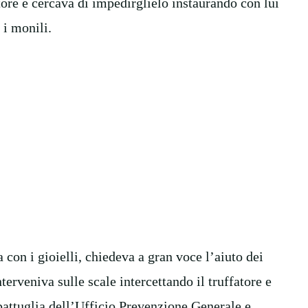
atore e cercava di impedirglielo instaurando con lui
 i monili.
con i gioielli, chiedeva a gran voce l’aiuto dei
terveniva sulle scale intercettando il truffatore e
pattuglia dell’Ufficio Prevenzione Generale e