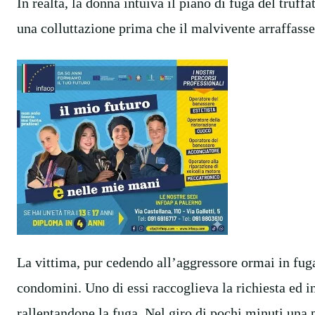
In realtà, la donna intuiva il piano di fuga del truff
una colluttazione prima che il malvivente arraffasse
La vittima, pur cedendo all’aggressore ormai in fuga 
condomini. Uno di essi raccoglieva la richiesta ed in
rallentandone la fuga. Nel giro di pochi minuti una 