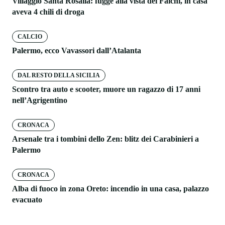
Villaggio Santa Rosalia: fugge alla vista dei Falchi, in casa
aveva 4 chili di droga
CALCIO
Palermo, ecco Vavassori dall’Atalanta
DAL RESTO DELLA SICILIA
Scontro tra auto e scooter, muore un ragazzo di 17 anni
nell’Agrigentino
CRONACA
Arsenale tra i tombini dello Zen: blitz dei Carabinieri a
Palermo
CRONACA
Alba di fuoco in zona Oreto: incendio in una casa, palazzo
evacuato