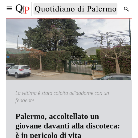
La vittima è stata colpita all'addome con un
fendente
Palermo, accoltellato un
giovane davanti alla discoteca:
è in pericolo di vita